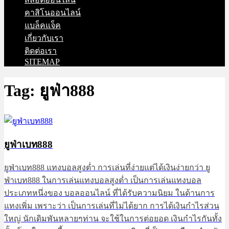
คาสิโนออนไลน์
แบล็คแจ็ค
เกี่ยวกับเรา
ติดต่อเรา
SITEMAP
Tag: ยูฟ่า888
ยูฟ่าเบท888
ยูฟ่าเบท888 แทงบอลสูงต่ำ การเล่นที่ง่ายแต่ได้เงินง่ายกว่า ยู
ฟ่าเบท888 ในการเล่นแทงบอลสูงต่ำ เป็นการเล่นแทงบอล
ประเภทหนึ่งของ บอลออนไลน์ ที่ได้รับความนิยม ในด้านการ
แทงเพิ่ม เพราะว่า เป็นการเล่นที่ไม่ได้ยาก การได้เงินกำไรส่วน
ใหญ่ นักเดิมพันหลายๆท่าน จะใช้ในการต่อยอด เงินกำไรกันทั้ง