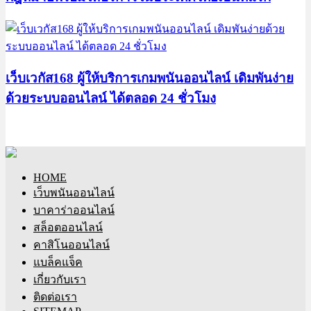
เว็บเวกัส168 ผู้ให้บริการเกมพนันออนไลน์ เดิมพันง่าย
ด้วยระบบออนไลน์ ได้ตลอด 24 ชั่วโมง
HOME
เว็บพนันออนไลน์
บาคาร่าออนไลน์
สล็อตออนไลน์
คาสิโนออนไลน์
แบล็คแจ็ค
เกี่ยวกับเรา
ติดต่อเรา