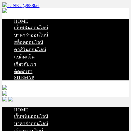
LINE : @888bet
HOME
เว็บพนันออนไลน์
บาคาร่าออนไลน์
สล็อตออนไลน์
คาสิโนออนไลน์
แบล็คแจ็ค
เกี่ยวกับเรา
ติดต่อเรา
SITEMAP
HOME
เว็บพนันออนไลน์
บาคาร่าออนไลน์
สล็อตออนไลน์